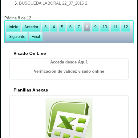
BUSQUEDA LABORAL 22_07_2015 2
Página 8 de 12
Inicio
Anterior
3
4
5
6
7
8
9
10
11
12
Siguiente
Final
Visado On Line
Acceda desde Aquí.
Verificación de validez visado online
Planillas Anexas